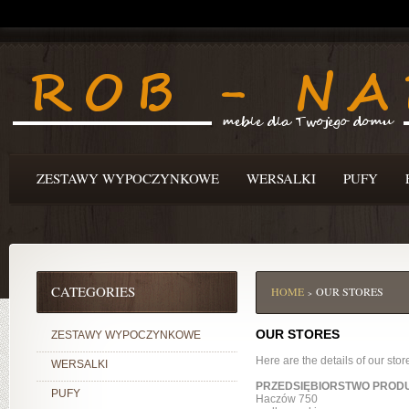
ZESTAWY WYPOCZYNKOWE
WERSALKI
PUFY
CATEGORIES
HOME
OUR STORES
>
OUR STORES
ZESTAWY WYPOCZYNKOWE
Here are the details of our store
WERSALKI
PRZEDSIĘBIORSTWO PROD
PUFY
Haczów 750