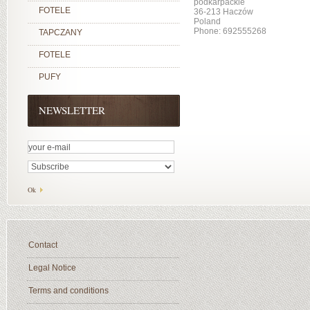
podkarpackie
FOTELE
36-213 Haczów
Poland
Phone: 692555268
TAPCZANY
FOTELE
PUFY
NEWSLETTER
Contact
Legal Notice
Terms and conditions