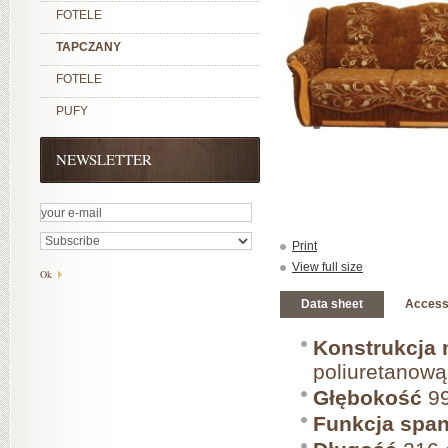
FOTELE
TAPCZANY
FOTELE
PUFY
NEWSLETTER
Print
View full size
Data sheet
Access
Konstrukcja 
poliuretanową
Głębokość
99
Funkcja span