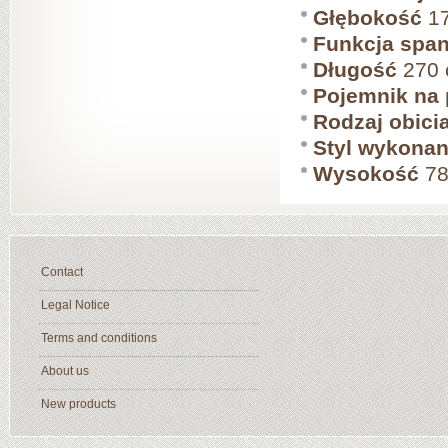
Głębokość
17
Funkcja span
Długość
270
Pojemnik na 
Rodzaj obici
Styl wykonan
Wysokość
78
Contact
Legal Notice
Terms and conditions
About us
New products