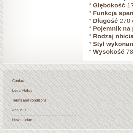
Głębokość
17
Funkcja span
Długość
270
Pojemnik na 
Rodzaj obici
Styl wykonan
Wysokość
78
Contact
Legal Notice
Terms and conditions
About us
New products