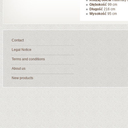
Rodzaj obicia
materiały 
Głębokość
99 cm
Długość
216 cm
Wysokość
95 cm
Contact
Legal Notice
Terms and conditions
About us
New products