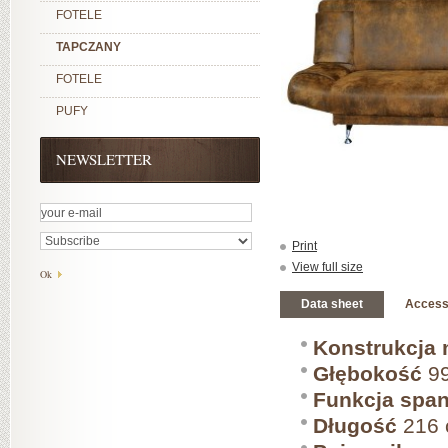
FOTELE
TAPCZANY
FOTELE
PUFY
NEWSLETTER
Print
View full size
Data sheet
Access
Konstrukcja 
Głębokość
99
Funkcja span
Długość
216