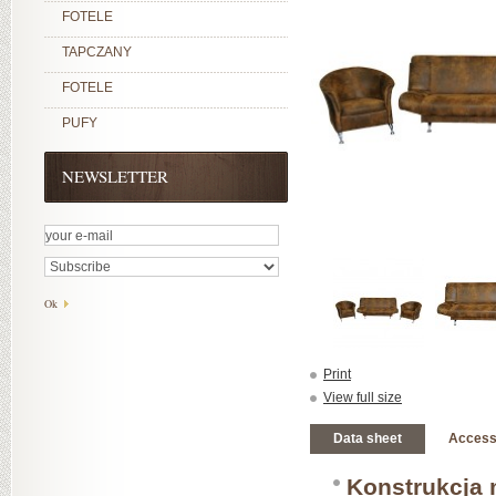
FOTELE
TAPCZANY
FOTELE
PUFY
NEWSLETTER
Print
View full size
Data sheet
Access
Konstrukcja 