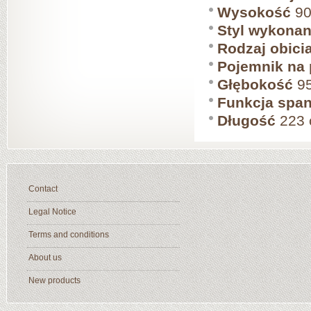
Wysokość
90
Styl wykonan
Rodzaj obici
Pojemnik na 
Głębokość
95
Funkcja span
Długość
223
Contact
Legal Notice
Terms and conditions
About us
New products