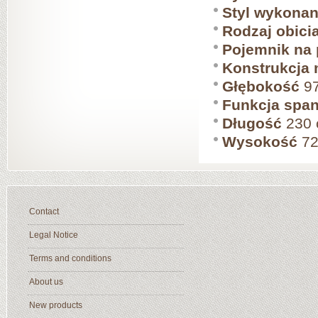
Styl wykonan
Rodzaj obici
Pojemnik na 
Konstrukcja 
Głębokość
97
Funkcja span
Długość
230
Wysokość
72
Contact
Legal Notice
Terms and conditions
About us
New products