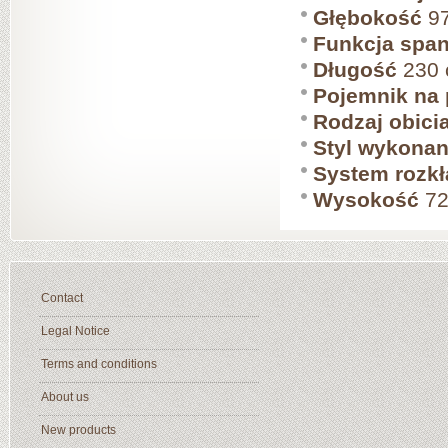
Głębokość
97
Funkcja span
Długość
230
Pojemnik na 
Rodzaj obici
Styl wykonan
System rozkł
Wysokość
72
Contact
Legal Notice
Terms and conditions
About us
New products