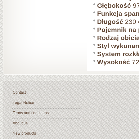
Głębokość
97
Funkcja span
Długość
230
Pojemnik na 
Rodzaj obici
Styl wykonan
System rozkł
Wysokość
72
Contact
Legal Notice
Terms and conditions
About us
New products