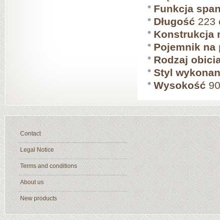
Funkcja span
Długość
223
Konstrukcja 
Pojemnik na 
Rodzaj obici
Styl wykonan
Wysokość
90
Contact
Legal Notice
Terms and conditions
About us
New products