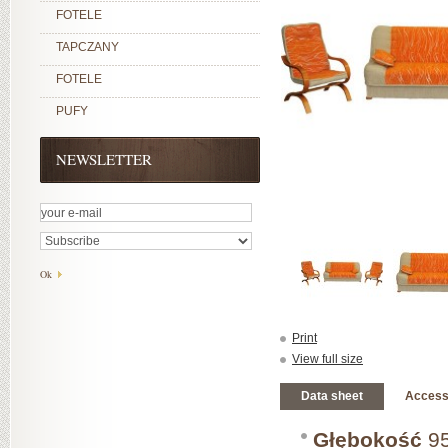
FOTELE
TAPCZANY
FOTELE
PUFY
NEWSLETTER
Print
View full size
Data sheet
Access
Głębokość
95