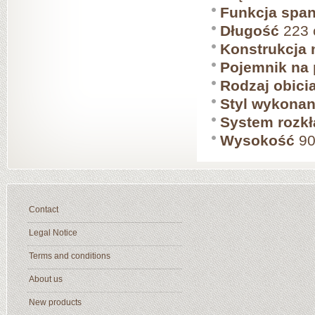
Funkcja span
Długość
223
Konstrukcja 
Pojemnik na 
Rodzaj obici
Styl wykonan
System rozkł
Wysokość
90
Contact
Legal Notice
Terms and conditions
About us
New products